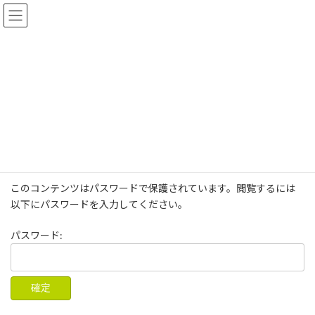
コ
ナ
ン
ビ
テ
ゲ
ン
ー
ツ
シ
へ
ョ
保護中: 運営メンバーのページ
ス
ン
キ
に
ッ
移
プ
動
Home Page
保護中: 運営メンバーのページ
このコンテンツはパスワードで保護されています。閲覧するには
以下にパスワードを入力してください。
パスワード: