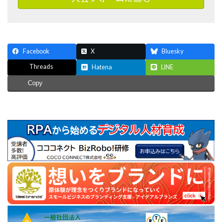
Facebook
X
Bluesky
Threads
Hatena
LINE
Copy