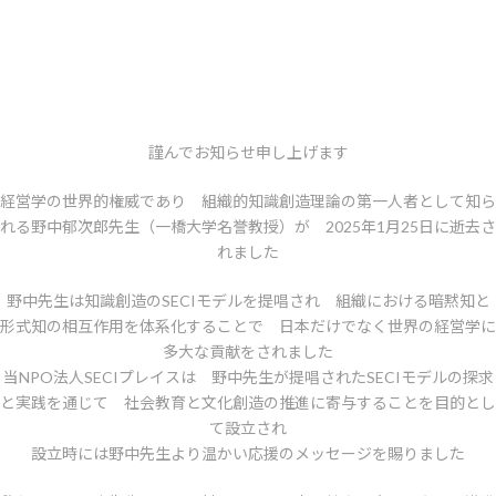
謹んでお知らせ申し上げます
経営学の世界的権威であり 組織的知識創造理論の第一人者として知ら
れる野中郁次郎先生（一橋大学名誉教授）が 2025年1月25日に逝去さ
れました
野中先生は知識創造のSECIモデルを提唱され 組織における暗黙知と
形式知の相互作用を体系化することで 日本だけでなく世界の経営学に
多大な貢献をされました
当NPO法人SECIプレイスは 野中先生が提唱されたSECIモデルの探求
と実践を通じて 社会教育と文化創造の推進に寄与することを目的とし
て設立され
設立時には野中先生より温かい応援のメッセージを賜りました